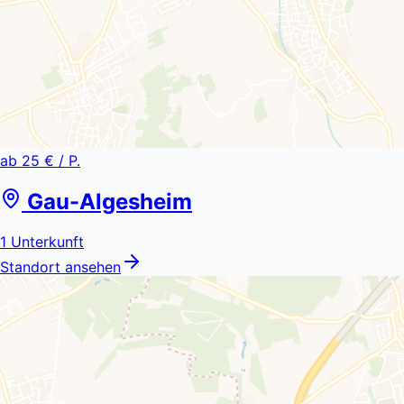
ab
25 €
/ P.
Gau-Algesheim
1
Unterkunft
Standort ansehen