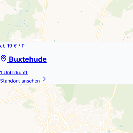
ab
19 €
/ P.
Buxtehude
1
Unterkunft
Standort ansehen