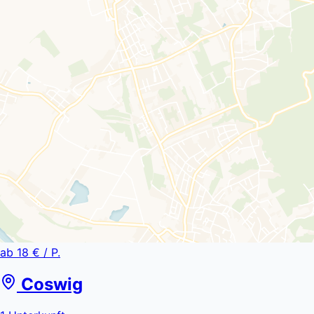
ab
18 €
/ P.
Coswig