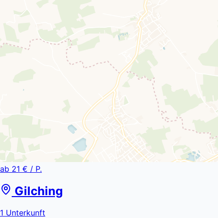
ab
21 €
/ P.
Gilching
1
Unterkunft