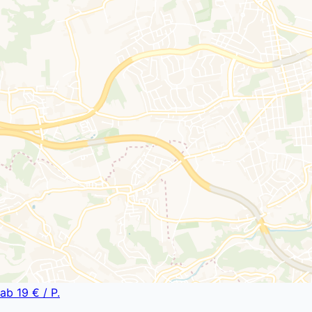
ab
19 €
/ P.