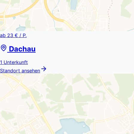
ab
23 €
/ P.
Dachau
1
Unterkunft
Standort ansehen