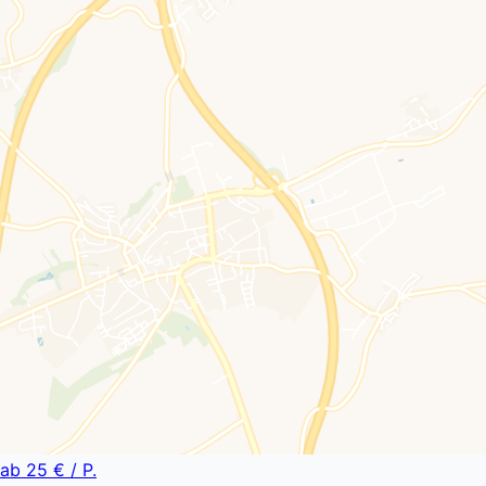
ab
25 €
/ P.