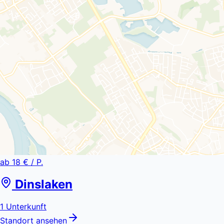
ab
18 €
/ P.
Dinslaken
1
Unterkunft
Standort ansehen